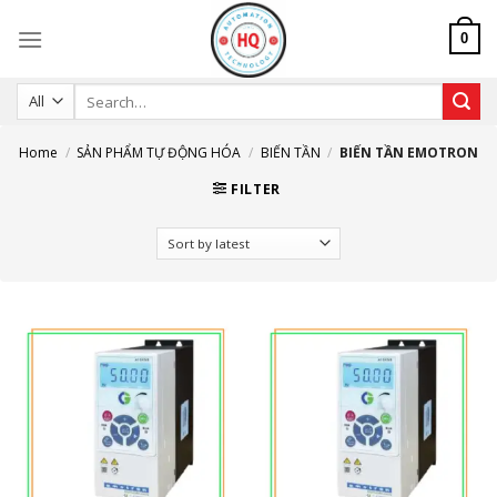
Skip
to
0
content
Search
for:
Home
/
SẢN PHẨM TỰ ĐỘNG HÓA
/
BIẾN TẦN
/
BIẾN TẦN EMOTRON
FILTER