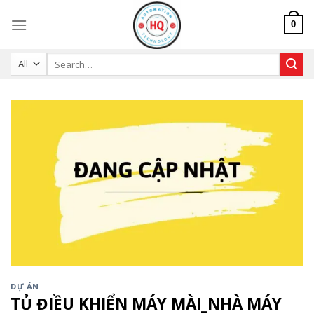
Skip
to
0
content
Search
for:
DỰ ÁN
TỦ ĐIỀU KHIỂN MÁY MÀI_NHÀ MÁY