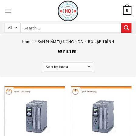
Skip
to
0
content
Search
for:
Home
/
SẢN PHẨM TỰ ĐỘNG HÓA
/
BỘ LẬP TRÌNH
FILTER