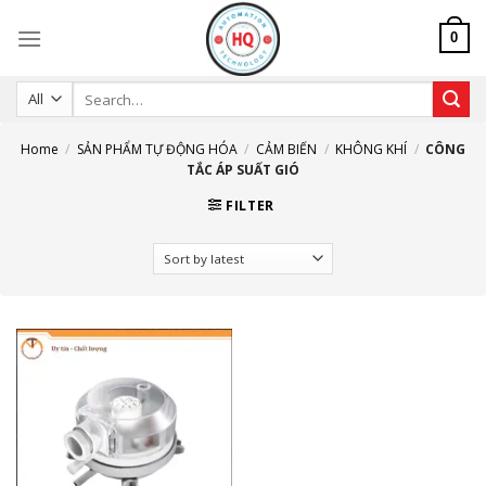
Skip
to
0
content
Search
for:
Home
/
SẢN PHẨM TỰ ĐỘNG HÓA
/
CẢM BIẾN
/
KHÔNG KHÍ
/
CÔNG
TẮC ÁP SUẤT GIÓ
FILTER