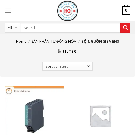
Skip
to
0
content
Search
for:
Home
/
SẢN PHẨM TỰ ĐỘNG HÓA
/
BỘ NGUỒN SIEMENS
FILTER